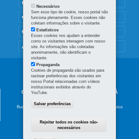
DENUNCIE CORRUPÇÃO
Necessários
Sem esse tipo de cookie, nosso portal não
OUVIDORIA
funciona plenamente. Esses cookies não
coletam informações sobre o visitante.
Estatísticos
TRANSPARÊNCIA INSTITUCIONAL
Esses cookies nos ajudam a entender
como os visitantes interagem com nosso
MAPA DO SITE
site. As informações são coletadas
anonimamente, não identificam o
visitante.
Propaganda
Navegação
Cookies de propaganda são usados para
rastrear preferências dos visitantes em
principal
nosso Portal relacionadas com vídeos
institucionais exibidos através do
CONSELHO DAS CIDADES DO PARANÁ
YouTube.
Palácio das Araucárias
Salvar preferências
Rua Jacy Loureiro de Campos, s/n - 2º and - Centro Cívico
80530-140
-
Curitiba
-
PR
MAPA
Horário de atendimento: 8h30 as 17h30
Rejeitar todos os cookies não-
necessários