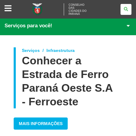
CONSELHO
CONSELHO
DAS
DAS
CIDADES DO
CIDADES
PARANÁ
DO
PARANÁ
Serviços para você!
Serviços
Infraestrutura
Conhecer a
Estrada de Ferro
Paraná Oeste S.A
- Ferroeste
MAIS INFORMAÇÕES