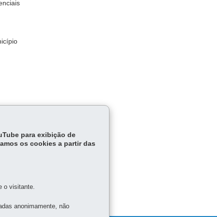
enciais
icípio
ouTube para exibição de
tamos os cookies a partir das
o visitante.
tadas anonimamente, não