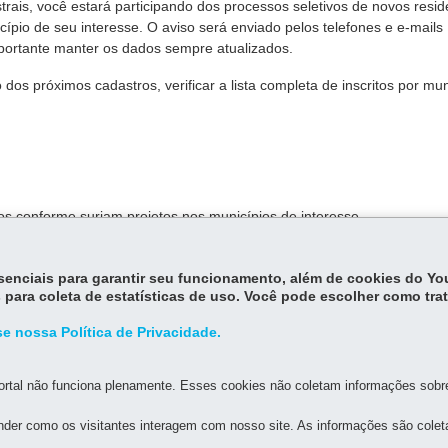
trais, você estará participando dos processos seletivos de novos resid
pio de seu interesse. O aviso será enviado pelos telefones e e-mails
portante manter os dados sempre atualizados.
os próximos cadastros, verificar a lista completa de inscritos por mun
os conforme surjam projetos nos municípios de interesse.
essenciais para garantir seu funcionamento, além de cookies do Y
esse Social do Paraná (PEHIS-PR
).
 para coleta de estatísticas de uso. Você pode escolher como tra
e nossa Política de Privacidade.
rtal não funciona plenamente. Esses cookies não coletam informações sobre 
der como os visitantes interagem com nosso site. As informações são cole