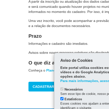
A partir da inscrição ou atualização dos dados cadas
e será comunicado quando houver projetos no municí
informados no momento do cadastro. Por isso, é im
Uma vez inscrito, você pode acompanhar a previsão d
e a relação de documentos necessários.
Prazo
Informações e cadastro são imediatos.
Avisos sobre novos processo seletivos são divulgad
Aviso de Cookies
O que diz a lei
Este portal utiliza cookies 
Conheça o
Plano Estadual de Habitação de Inter
vídeos e do Google Analytics
opções abaixo.
Para mais informações, acess
CADASTRAR-SE
Necessários
Sem esse tipo de cookie, nosso po
Estatísticos
Esses cookies nos ajudam a enten
identificam o visitante.