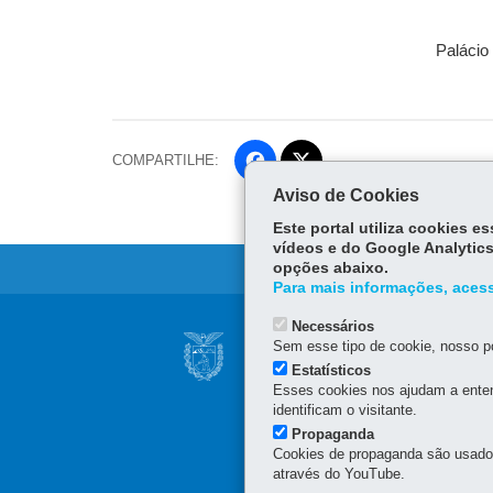
Palácio
COMPARTILHE:
Fa
ce
Aviso de Cookies
Tw
bo
Este portal utiliza cookies 
itt
ok
vídeos e do Google Analytics
er
opções abaixo.
Para mais informações, acess
Navegação
Necessários
CONSELHO DAS C
Sem esse tipo de cookie, nosso po
principal
Estatísticos
Palácio das Araucárias
Esses cookies nos ajudam a enten
Rua Jacy Loureiro de Camp
identificam o visitante.
80530-140
-
Curitiba
-
PR
Propaganda
Horário de atendimento: 
Cookies de propaganda são usados 
através do YouTube.