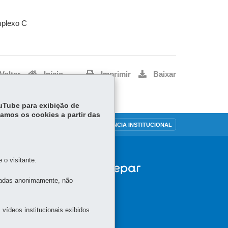
mplexo C
Voltar
Início
Imprimir
Baixar
ouTube para exibição de
tamos os cookies a partir das
OUVIDORIA
TRANSPARÊNCIA INSTITUCIONAL
o visitante.
tadas anonimamente, não
vídeos institucionais exibidos