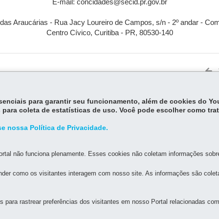
E-mail: concidades@secid.pr.gov.br
 das Araucárias - Rua Jacy Loureiro de Campos, s/n - 2º andar - Co
Centro Cívico, Curitiba - PR, 80530-140
essenciais para garantir seu funcionamento, além de cookies do Y
 para coleta de estatísticas de uso. Você pode escolher como tra
MAPA DO SITE
DENUNCIE CORRUPÇÃO
e nossa Política de Privacidade.
IDADES DO PARANÁ
rtal não funciona plenamente. Esses cookies não coletam informações sobre 
der como os visitantes interagem com nosso site. As informações são cole
os, s/n - 2º and - Centro Cívico
MAPA
8h30 as 17h30
para rastrear preferências dos visitantes em nosso Portal relacionadas com 